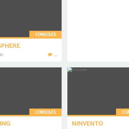
CONSOLES
SPHERE
15
…
CONSOLES
CO
ING
NINVENTO